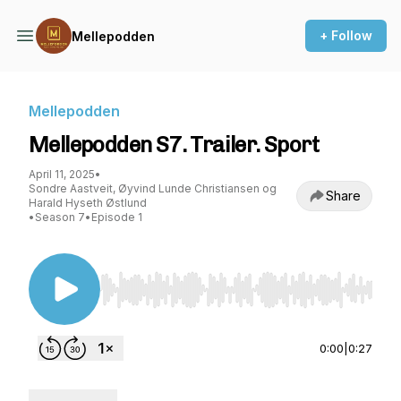
+ Follow
Mellepodden
Mellepodden
Mellepodden S7. Trailer. Sport
April 11, 2025
•
Sondre Aastveit, Øyvind Lunde Christiansen og
Share
Harald Hyseth Østlund
•
Season 7
•
Episode 1
Use Left/Right to seek, Home/End to jump to st
0:00
|
0:27