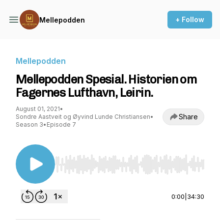
+ Follow
Mellepodden
Mellepodden
Mellepodden Spesial. Historien om
Fagernes Lufthavn, Leirin.
August 01, 2021
•
Share
Sondre Aastveit og Øyvind Lunde Christiansen
•
Season 3
•
Episode 7
Use Left/Right to seek, Home/End to jump to st
0:00
|
34:30